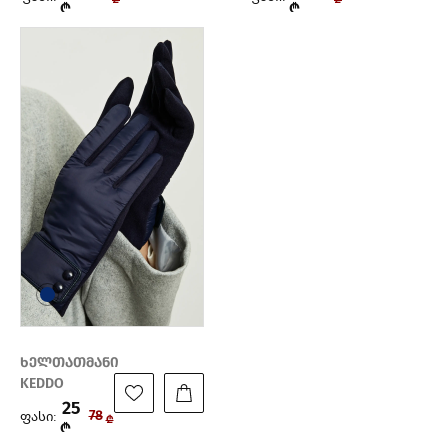
₾
₾
ხელთათმანი
KEDDO
25
ფასი:
78
₾
₾