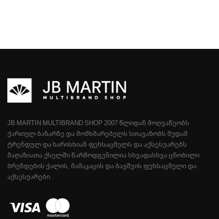
JB MARTIN MULTIBRAND SHOP 2007 ᲬᲚᲘᲓᲐᲜ ᲛᲝᲦᲕᲐᲬᲔᲝᲑᲡ
ᲥᲐᲠᲗᲣᲚ ᲑᲐᲖᲐᲠᲖᲔ ᲓᲐ ᲛᲝᲛᲮᲛᲐᲠᲔᲑᲔᲚᲡ ᲡᲗᲐᲕᲐᲖᲝᲑᲡ ᲛᲣᲓᲐᲛ
ᲢᲠᲔᲜᲓᲣᲚ ᲓᲐ ᲮᲐᲠᲘᲡᲮᲘᲐᲜ ᲤᲔᲮᲡᲐᲪᲛᲔᲚᲡ ᲓᲐ ᲐᲥᲡᲔᲡᲣᲐᲠᲔᲑᲡ
ᲛᲐᲦᲐᲖᲘᲐᲗᲐ ᲥᲡᲔᲚᲨᲘ ᲬᲐᲠᲛᲝᲓᲒᲔᲜᲘᲚᲘᲐ ᲡᲮᲕᲐᲓᲐᲡᲮᲕᲐ ᲪᲜᲝᲑᲘᲚᲘ
ᲑᲠᲔᲜᲓᲔᲑᲘᲡ ᲥᲐᲚᲘᲡ, ᲛᲐᲛᲐᲙᲐᲪᲘᲡ ᲓᲐ ᲑᲐᲕᲨᲕᲘᲡ ᲤᲔᲮᲡᲐᲪᲛᲔᲚᲘ ᲓᲐ
ᲐᲥᲡᲔᲡᲣᲐᲠᲔᲑᲘ.