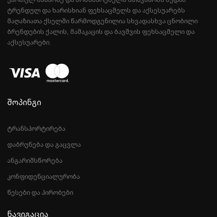
ᲢᲠᲔᲜᲓᲣᲚ ᲓᲐ ᲮᲐᲠᲘᲡᲮᲘᲐᲜ ᲤᲔᲮᲡᲐᲪᲛᲔᲚᲡ ᲓᲐ ᲐᲥᲡᲔᲡᲣᲐᲠᲔᲑᲡ
ᲛᲐᲦᲐᲖᲘᲐᲗᲐ ᲥᲡᲔᲚᲨᲘ ᲬᲐᲠᲛᲝᲓᲒᲔᲜᲘᲚᲘᲐ ᲡᲮᲕᲐᲓᲐᲡᲮᲕᲐ ᲪᲜᲝᲑᲘᲚᲘ
ᲑᲠᲔᲜᲓᲔᲑᲘᲡ ᲥᲐᲚᲘᲡ, ᲛᲐᲛᲐᲙᲐᲪᲘᲡ ᲓᲐ ᲑᲐᲕᲨᲕᲘᲡ ᲤᲔᲮᲡᲐᲪᲛᲔᲚᲘ ᲓᲐ
ᲐᲥᲡᲔᲡᲣᲐᲠᲔᲑᲘ.
შოპინგი
ტრანსპორტირება
დაბრუნება და გაცვლა
ანგარიშსწორება
კონფიდენციალურობა
წესები და პირობები
ნავიგაცია