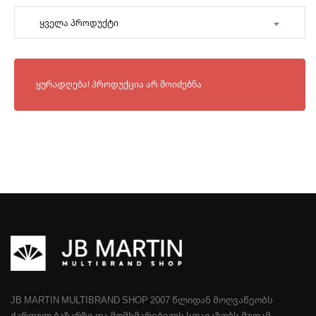
ყველა პროდუქტი
ყურადღება! პროდუქცია არ მოიძებნა
JB MARTIN MULTIBRAND SHOP 2007 ᲬᲚᲘᲓᲐᲜ ᲛᲝᲦᲕᲐᲬᲔᲝᲑᲡ
ᲥᲐᲠᲗᲣᲚ ᲑᲐᲖᲐᲠᲖᲔ ᲓᲐ ᲛᲝᲛᲮᲛᲐᲠᲔᲑᲔᲚᲡ ᲡᲗᲐᲕᲐᲖᲝᲑᲡ ᲛᲣᲓᲐᲛ