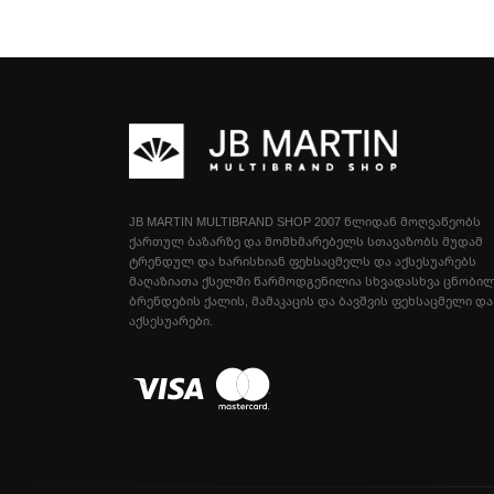
JB MARTIN MULTIBRAND SHOP 2007 ᲬᲚᲘᲓᲐᲜ ᲛᲝᲦᲕᲐᲬᲔᲝᲑᲡ
ᲥᲐᲠᲗᲣᲚ ᲑᲐᲖᲐᲠᲖᲔ ᲓᲐ ᲛᲝᲛᲮᲛᲐᲠᲔᲑᲔᲚᲡ ᲡᲗᲐᲕᲐᲖᲝᲑᲡ ᲛᲣᲓᲐᲛ
ᲢᲠᲔᲜᲓᲣᲚ ᲓᲐ ᲮᲐᲠᲘᲡᲮᲘᲐᲜ ᲤᲔᲮᲡᲐᲪᲛᲔᲚᲡ ᲓᲐ ᲐᲥᲡᲔᲡᲣᲐᲠᲔᲑᲡ
ᲛᲐᲦᲐᲖᲘᲐᲗᲐ ᲥᲡᲔᲚᲨᲘ ᲬᲐᲠᲛᲝᲓᲒᲔᲜᲘᲚᲘᲐ ᲡᲮᲕᲐᲓᲐᲡᲮᲕᲐ ᲪᲜᲝᲑᲘ
ᲑᲠᲔᲜᲓᲔᲑᲘᲡ ᲥᲐᲚᲘᲡ, ᲛᲐᲛᲐᲙᲐᲪᲘᲡ ᲓᲐ ᲑᲐᲕᲨᲕᲘᲡ ᲤᲔᲮᲡᲐᲪᲛᲔᲚᲘ ᲓᲐ
ᲐᲥᲡᲔᲡᲣᲐᲠᲔᲑᲘ.