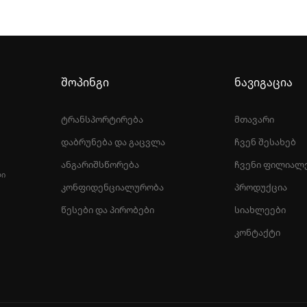
შოპინგი
ნავიგაცია
ტრანსპორტირება
მთავარი
დაბრუნება და გაცვლა
ჩვენ შესახებ
ანგარიშსწორება
ჩვენი ფილიალ
ᲚᲘ
კონფიდენციალურობა
პროდუქცია
წესები და პირობები
სიახლეები
კონტაქტი