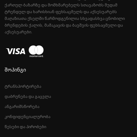
ᲥᲐᲠᲗᲣᲚ ᲑᲐᲖᲐᲠᲖᲔ ᲓᲐ ᲛᲝᲛᲮᲛᲐᲠᲔᲑᲔᲚᲡ ᲡᲗᲐᲕᲐᲖᲝᲑᲡ ᲛᲣᲓᲐᲛ
ᲢᲠᲔᲜᲓᲣᲚ ᲓᲐ ᲮᲐᲠᲘᲡᲮᲘᲐᲜ ᲤᲔᲮᲡᲐᲪᲛᲔᲚᲡ ᲓᲐ ᲐᲥᲡᲔᲡᲣᲐᲠᲔᲑᲡ
ᲛᲐᲦᲐᲖᲘᲐᲗᲐ ᲥᲡᲔᲚᲨᲘ ᲬᲐᲠᲛᲝᲓᲒᲔᲜᲘᲚᲘᲐ ᲡᲮᲕᲐᲓᲐᲡᲮᲕᲐ ᲪᲜᲝᲑᲘᲚᲘ
ᲑᲠᲔᲜᲓᲔᲑᲘᲡ ᲥᲐᲚᲘᲡ, ᲛᲐᲛᲐᲙᲐᲪᲘᲡ ᲓᲐ ᲑᲐᲕᲨᲕᲘᲡ ᲤᲔᲮᲡᲐᲪᲛᲔᲚᲘ ᲓᲐ
ᲐᲥᲡᲔᲡᲣᲐᲠᲔᲑᲘ.
შოპინგი
ტრანსპორტირება
დაბრუნება და გაცვლა
ანგარიშსწორება
კონფიდენციალურობა
წესები და პირობები