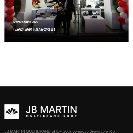
5 ნოემბერს 2020
სატესტო სიახლე #1
JB MARTIN MULTIBRAND SHOP 2007 ᲬᲚᲘᲓᲐᲜ ᲛᲝᲦᲕᲐᲬᲔᲝᲑᲡ