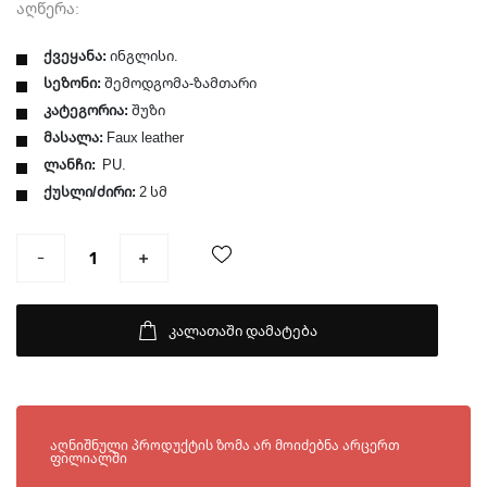
აღწერა:
ქვეყანა:
ინგლისი.
სეზონი:
შემოდგომა-ზამთარი
კატეგორია:
შუზი
მასალა:
Faux leather
ლანჩი:
PU.
ქუსლი/ძირი:
2 სმ
კალათაში დამატება
ხელმისაწვდომია შემდეგ ფილიალებში:
აღნიშნული პროდუქტის ზომა არ მოიძებნა არცერთ
ფილიალში