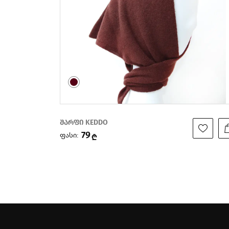
შარფი KEDDO
79
ფასი:
₾