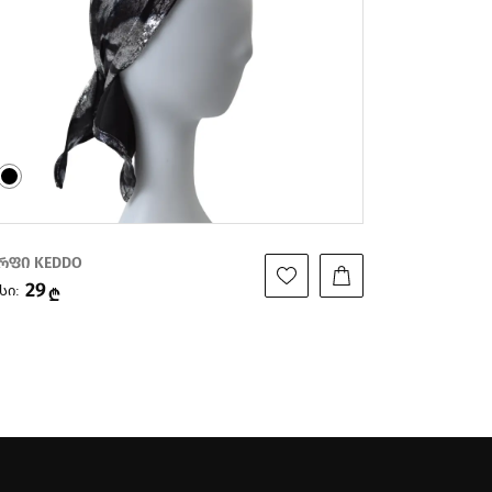
რფი KEDDO
შარფი KEDD
29
29
სი:
ფასი:
₾
₾