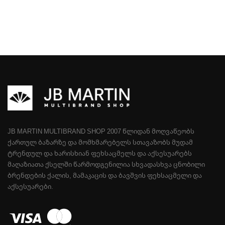
JB MARTIN MULTIBRAND SHOP 2007 ᲬᲚᲘᲓᲐᲜ ᲛᲝᲦᲕᲐᲬᲔᲝᲑᲡ
ᲥᲐᲠᲗᲣᲚ ᲑᲐᲖᲐᲠᲖᲔ ᲓᲐ ᲛᲝᲛᲮᲛᲐᲠᲔᲑᲔᲚᲡ ᲡᲗᲐᲕᲐᲖᲝᲑᲡ ᲛᲣᲓᲐᲛ
ᲢᲠᲔᲜᲓᲣᲚ ᲓᲐ ᲮᲐᲠᲘᲡᲮᲘᲐᲜ ᲤᲔᲮᲡᲐᲪᲛᲔᲚᲡ ᲓᲐ ᲐᲥᲡᲔᲡᲣᲐᲠᲔᲑᲡ
ᲛᲐᲦᲐᲖᲘᲐᲗᲐ ᲥᲡᲔᲚᲨᲘ ᲬᲐᲠᲛᲝᲓᲒᲔᲜᲘᲚᲘᲐ ᲡᲮᲕᲐᲓᲐᲡᲮᲕᲐ ᲪᲜᲝᲑᲘᲚᲘ
ᲑᲠᲔᲜᲓᲔᲑᲘᲡ ᲥᲐᲚᲘᲡ, ᲛᲐᲛᲐᲙᲐᲪᲘᲡ ᲓᲐ ᲑᲐᲕᲨᲕᲘᲡ ᲤᲔᲮᲡᲐᲪᲛᲔᲚᲘ ᲓᲐ
ᲐᲥᲡᲔᲡᲣᲐᲠᲔᲑᲘ.