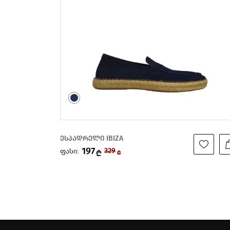
ესპადრელი IBIZA
203
ფასი:
339
₾
₾