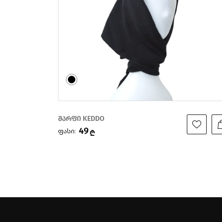
შარფი KEDDO
79
ფასი:
₾