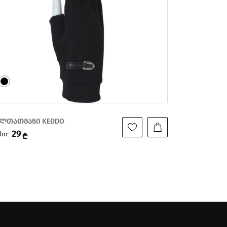
რფი KEDDO
შარფი KEDD
29
29
სი:
ფასი:
₾
₾