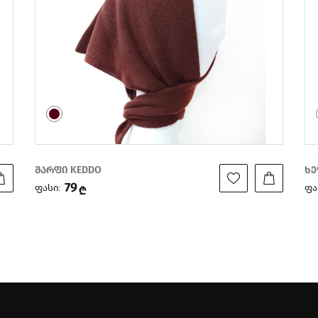
ხელთათმანი KEDDO
შა
29
ფასი:
ფა
₾