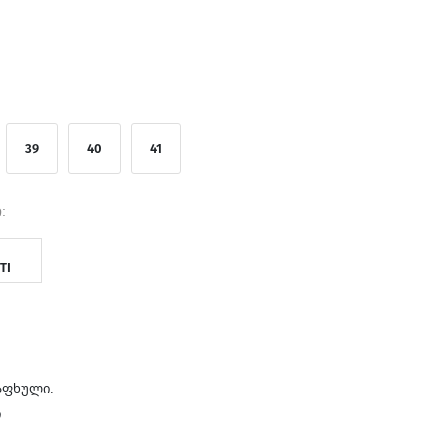
39
40
41
:
TI
აფხული.
ი