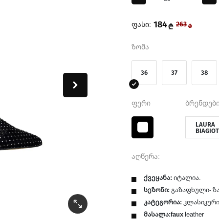
184
ფასი:
263
₾
₾
ზომა
36
37
38
ფერი
ბრენდები
LAURA
BIAGIOT
აღწერა:
ქვეყანა:
იტალია.
სეზონი:
გაზაფხული- ზ
კატეგორია:
კლასიკურ
მასალა:faux
leather