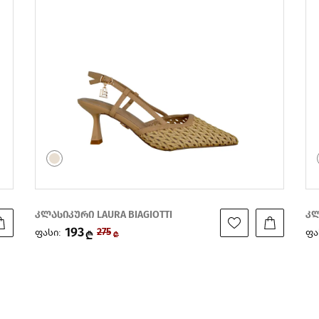
კლასიკური LAURA BIAGIOTTI
კ
174
ფასი:
ფ
249
₾
₾