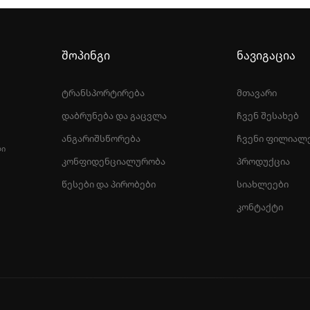
შოპინგი
ნავიგაცია
ტრანსპორტირება
მთავარი
დაბრუნება და გაცვლა
ჩვენ შესახებ
ანგარიშსწორება
ჩვენი ფილიალ
ᲚᲘ
კონფიდენციალურობა
პროდუქცია
წესები და პირობები
სიახლეები
კონტაქტი