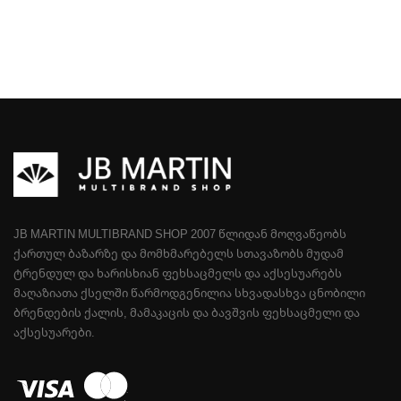
JB MARTIN MULTIBRAND SHOP 2007 ᲬᲚᲘᲓᲐᲜ ᲛᲝᲦᲕᲐᲬᲔᲝᲑᲡ
ᲥᲐᲠᲗᲣᲚ ᲑᲐᲖᲐᲠᲖᲔ ᲓᲐ ᲛᲝᲛᲮᲛᲐᲠᲔᲑᲔᲚᲡ ᲡᲗᲐᲕᲐᲖᲝᲑᲡ ᲛᲣᲓᲐᲛ
ᲢᲠᲔᲜᲓᲣᲚ ᲓᲐ ᲮᲐᲠᲘᲡᲮᲘᲐᲜ ᲤᲔᲮᲡᲐᲪᲛᲔᲚᲡ ᲓᲐ ᲐᲥᲡᲔᲡᲣᲐᲠᲔᲑᲡ
ᲛᲐᲦᲐᲖᲘᲐᲗᲐ ᲥᲡᲔᲚᲨᲘ ᲬᲐᲠᲛᲝᲓᲒᲔᲜᲘᲚᲘᲐ ᲡᲮᲕᲐᲓᲐᲡᲮᲕᲐ ᲪᲜᲝᲑᲘᲚᲘ
ᲑᲠᲔᲜᲓᲔᲑᲘᲡ ᲥᲐᲚᲘᲡ, ᲛᲐᲛᲐᲙᲐᲪᲘᲡ ᲓᲐ ᲑᲐᲕᲨᲕᲘᲡ ᲤᲔᲮᲡᲐᲪᲛᲔᲚᲘ ᲓᲐ
ᲐᲥᲡᲔᲡᲣᲐᲠᲔᲑᲘ.