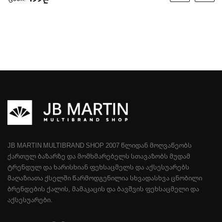
₾
JB MARTIN MULTIBRAND SHOP 2007 ᲬᲚᲘᲓᲐᲜ ᲛᲝᲦᲕᲐᲬᲔᲝᲑᲡ
ᲥᲐᲠᲗᲣᲚ ᲑᲐᲖᲐᲠᲖᲔ ᲓᲐ ᲛᲝᲛᲮᲛᲐᲠᲔᲑᲔᲚᲡ ᲡᲗᲐᲕᲐᲖᲝᲑᲡ ᲛᲣᲓᲐᲛ
ᲢᲠᲔᲜᲓᲣᲚ ᲓᲐ ᲮᲐᲠᲘᲡᲮᲘᲐᲜ ᲤᲔᲮᲡᲐᲪᲛᲔᲚᲡ ᲓᲐ ᲐᲥᲡᲔᲡᲣᲐᲠᲔᲑᲡ
ᲛᲐᲦᲐᲖᲘᲐᲗᲐ ᲥᲡᲔᲚᲨᲘ ᲬᲐᲠᲛᲝᲓᲒᲔᲜᲘᲚᲘᲐ ᲡᲮᲕᲐᲓᲐᲡᲮᲕᲐ ᲪᲜᲝᲑᲘᲚᲘ
ᲑᲠᲔᲜᲓᲔᲑᲘᲡ ᲥᲐᲚᲘᲡ, ᲛᲐᲛᲐᲙᲐᲪᲘᲡ ᲓᲐ ᲑᲐᲕᲨᲕᲘᲡ ᲤᲔᲮᲡᲐᲪᲛᲔᲚᲘ ᲓᲐ
ᲐᲥᲡᲔᲡᲣᲐᲠᲔᲑᲘ.