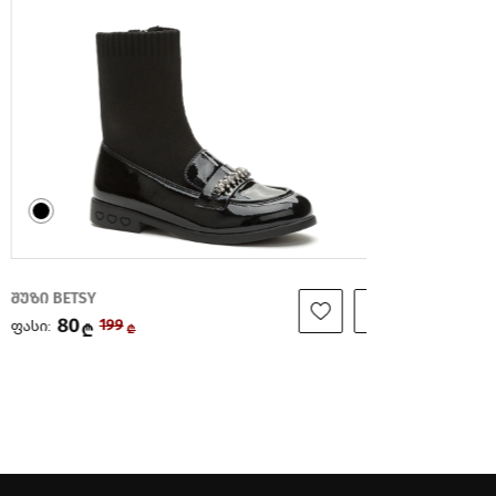
ზი BETSY
ლოფერი KE
80
169
სი:
ფასი:
199
₾
₾
₾