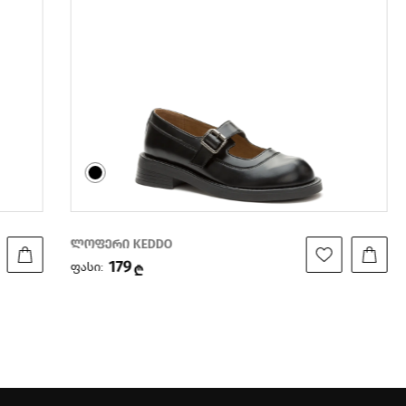
ლოფერი KEDDO
შუ
179
ფასი:
ფა
₾