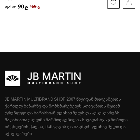
90
ფასი:
169
₾
₾
JB MARTIN MULTIBRAND SHOP 2007 ᲬᲚᲘᲓᲐᲜ ᲛᲝᲦᲕᲐᲬᲔᲝᲑᲡ
ᲥᲐᲠᲗᲣᲚ ᲑᲐᲖᲐᲠᲖᲔ ᲓᲐ ᲛᲝᲛᲮᲛᲐᲠᲔᲑᲔᲚᲡ ᲡᲗᲐᲕᲐᲖᲝᲑᲡ ᲛᲣᲓᲐᲛ
ᲢᲠᲔᲜᲓᲣᲚ ᲓᲐ ᲮᲐᲠᲘᲡᲮᲘᲐᲜ ᲤᲔᲮᲡᲐᲪᲛᲔᲚᲡ ᲓᲐ ᲐᲥᲡᲔᲡᲣᲐᲠᲔᲑᲡ
ᲛᲐᲦᲐᲖᲘᲐᲗᲐ ᲥᲡᲔᲚᲨᲘ ᲬᲐᲠᲛᲝᲓᲒᲔᲜᲘᲚᲘᲐ ᲡᲮᲕᲐᲓᲐᲡᲮᲕᲐ ᲪᲜᲝᲑᲘᲚᲘ
ᲑᲠᲔᲜᲓᲔᲑᲘᲡ ᲥᲐᲚᲘᲡ, ᲛᲐᲛᲐᲙᲐᲪᲘᲡ ᲓᲐ ᲑᲐᲕᲨᲕᲘᲡ ᲤᲔᲮᲡᲐᲪᲛᲔᲚᲘ ᲓᲐ
ᲐᲥᲡᲔᲡᲣᲐᲠᲔᲑᲘ.