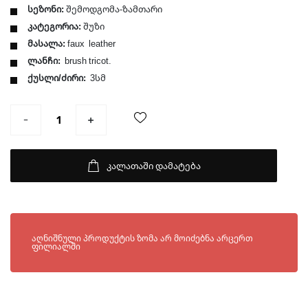
სეზონი:
შემოდგომა-ზამთარი
კატეგორია:
შუზი
მასალა:
faux leather
ლანჩი:
brush tricot.
ქუსლი/ძირი:
3სმ
კალათაში დამატება
ხელმისაწვდომია შემდეგ ფილიალებში:
აღნიშნული პროდუქტის ზომა არ მოიძებნა არცერთ
ფილიალში