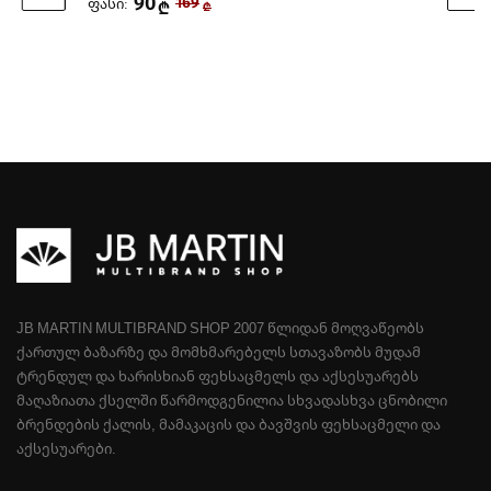
90
ფასი:
169
₾
₾
JB MARTIN MULTIBRAND SHOP 2007 ᲬᲚᲘᲓᲐᲜ ᲛᲝᲦᲕᲐᲬᲔᲝᲑᲡ
ᲥᲐᲠᲗᲣᲚ ᲑᲐᲖᲐᲠᲖᲔ ᲓᲐ ᲛᲝᲛᲮᲛᲐᲠᲔᲑᲔᲚᲡ ᲡᲗᲐᲕᲐᲖᲝᲑᲡ ᲛᲣᲓᲐᲛ
ᲢᲠᲔᲜᲓᲣᲚ ᲓᲐ ᲮᲐᲠᲘᲡᲮᲘᲐᲜ ᲤᲔᲮᲡᲐᲪᲛᲔᲚᲡ ᲓᲐ ᲐᲥᲡᲔᲡᲣᲐᲠᲔᲑᲡ
ᲛᲐᲦᲐᲖᲘᲐᲗᲐ ᲥᲡᲔᲚᲨᲘ ᲬᲐᲠᲛᲝᲓᲒᲔᲜᲘᲚᲘᲐ ᲡᲮᲕᲐᲓᲐᲡᲮᲕᲐ ᲪᲜᲝᲑᲘᲚᲘ
ᲑᲠᲔᲜᲓᲔᲑᲘᲡ ᲥᲐᲚᲘᲡ, ᲛᲐᲛᲐᲙᲐᲪᲘᲡ ᲓᲐ ᲑᲐᲕᲨᲕᲘᲡ ᲤᲔᲮᲡᲐᲪᲛᲔᲚᲘ ᲓᲐ
ᲐᲥᲡᲔᲡᲣᲐᲠᲔᲑᲘ.