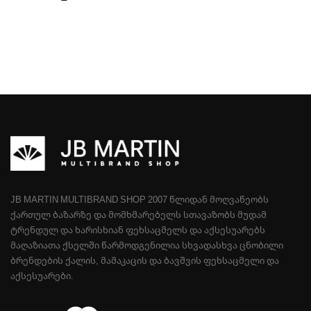
JB MARTIN MULTIBRAND SHOP 2007 ᲬᲚᲘᲓᲐᲜ ᲛᲝᲦᲕᲐᲬᲔᲝᲑᲡ
ᲥᲐᲠᲗᲣᲚ ᲑᲐᲖᲐᲠᲖᲔ ᲓᲐ ᲛᲝᲛᲮᲛᲐᲠᲔᲑᲔᲚᲡ ᲡᲗᲐᲕᲐᲖᲝᲑᲡ ᲛᲣᲓᲐᲛ
ᲢᲠᲔᲜᲓᲣᲚ ᲓᲐ ᲮᲐᲠᲘᲡᲮᲘᲐᲜ ᲤᲔᲮᲡᲐᲪᲛᲔᲚᲡ ᲓᲐ ᲐᲥᲡᲔᲡᲣᲐᲠᲔᲑᲡ
ᲛᲐᲦᲐᲖᲘᲐᲗᲐ ᲥᲡᲔᲚᲨᲘ ᲬᲐᲠᲛᲝᲓᲒᲔᲜᲘᲚᲘᲐ ᲡᲮᲕᲐᲓᲐᲡᲮᲕᲐ ᲪᲜᲝᲑᲘᲚᲘ
ᲑᲠᲔᲜᲓᲔᲑᲘᲡ ᲥᲐᲚᲘᲡ, ᲛᲐᲛᲐᲙᲐᲪᲘᲡ ᲓᲐ ᲑᲐᲕᲨᲕᲘᲡ ᲤᲔᲮᲡᲐᲪᲛᲔᲚᲘ ᲓᲐ
ᲐᲥᲡᲔᲡᲣᲐᲠᲔᲑᲘ.