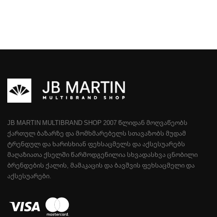
JB MARTIN MULTIBRAND SHOP 2007 ᲬᲚᲘᲓᲐᲜ ᲛᲝᲦᲕᲐᲬᲔᲝᲑᲡ
ᲥᲐᲠᲗᲣᲚ ᲑᲐᲖᲐᲠᲖᲔ ᲓᲐ ᲛᲝᲛᲮᲛᲐᲠᲔᲑᲔᲚᲡ ᲡᲗᲐᲕᲐᲖᲝᲑᲡ ᲛᲣᲓᲐᲛ
ᲢᲠᲔᲜᲓᲣᲚ ᲓᲐ ᲮᲐᲠᲘᲡᲮᲘᲐᲜ ᲤᲔᲮᲡᲐᲪᲛᲔᲚᲡ ᲓᲐ ᲐᲥᲡᲔᲡᲣᲐᲠᲔᲑᲡ
ᲛᲐᲦᲐᲖᲘᲐᲗᲐ ᲥᲡᲔᲚᲨᲘ ᲬᲐᲠᲛᲝᲓᲒᲔᲜᲘᲚᲘᲐ ᲡᲮᲕᲐᲓᲐᲡᲮᲕᲐ ᲪᲜᲝᲑᲘᲚᲘ
ᲑᲠᲔᲜᲓᲔᲑᲘᲡ ᲥᲐᲚᲘᲡ, ᲛᲐᲛᲐᲙᲐᲪᲘᲡ ᲓᲐ ᲑᲐᲕᲨᲕᲘᲡ ᲤᲔᲮᲡᲐᲪᲛᲔᲚᲘ ᲓᲐ
ᲐᲥᲡᲔᲡᲣᲐᲠᲔᲑᲘ.