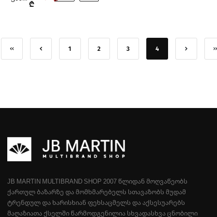
₾
1
2
3
4
JB MARTIN MULTIBRAND SHOP 2007 ᲬᲚᲘᲓᲐᲜ ᲛᲝᲦᲕᲐᲬᲔᲝᲑᲡ
ᲥᲐᲠᲗᲣᲚ ᲑᲐᲖᲐᲠᲖᲔ ᲓᲐ ᲛᲝᲛᲮᲛᲐᲠᲔᲑᲔᲚᲡ ᲡᲗᲐᲕᲐᲖᲝᲑᲡ ᲛᲣᲓᲐᲛ
ᲢᲠᲔᲜᲓᲣᲚ ᲓᲐ ᲮᲐᲠᲘᲡᲮᲘᲐᲜ ᲤᲔᲮᲡᲐᲪᲛᲔᲚᲡ ᲓᲐ ᲐᲥᲡᲔᲡᲣᲐᲠᲔᲑᲡ
ᲛᲐᲦᲐᲖᲘᲐᲗᲐ ᲥᲡᲔᲚᲨᲘ ᲬᲐᲠᲛᲝᲓᲒᲔᲜᲘᲚᲘᲐ ᲡᲮᲕᲐᲓᲐᲡᲮᲕᲐ ᲪᲜᲝᲑᲘᲚᲘ