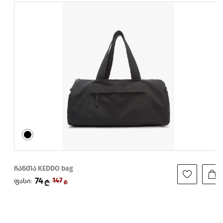
ჩანთა KEDDO bag
74
ფასი:
147
₾
₾