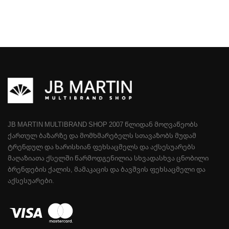
JB MARTIN MULTIBRAND SHOP 2007 ᲬᲚᲘᲓᲐᲜ ᲛᲝᲦᲕᲐᲬᲔᲝᲑᲡ
ᲥᲐᲠᲗᲣᲚ ᲑᲐᲖᲐᲠᲖᲔ ᲓᲐ ᲛᲝᲛᲮᲛᲐᲠᲔᲑᲔᲚᲡ ᲡᲗᲐᲕᲐᲖᲝᲑᲡ ᲛᲣᲓᲐᲛ
ᲢᲠᲔᲜᲓᲣᲚ ᲓᲐ ᲮᲐᲠᲘᲡᲮᲘᲐᲜ ᲤᲔᲮᲡᲐᲪᲛᲔᲚᲡ ᲓᲐ ᲐᲥᲡᲔᲡᲣᲐᲠᲔᲑᲡ
ᲛᲐᲦᲐᲖᲘᲐᲗᲐ ᲥᲡᲔᲚᲨᲘ ᲬᲐᲠᲛᲝᲓᲒᲔᲜᲘᲚᲘᲐ ᲡᲮᲕᲐᲓᲐᲡᲮᲕᲐ ᲪᲜᲝᲑᲘᲚᲘ
ᲑᲠᲔᲜᲓᲔᲑᲘᲡ ᲥᲐᲚᲘᲡ, ᲛᲐᲛᲐᲙᲐᲪᲘᲡ ᲓᲐ ᲑᲐᲕᲨᲕᲘᲡ ᲤᲔᲮᲡᲐᲪᲛᲔᲚᲘ ᲓᲐ
ᲐᲥᲡᲔᲡᲣᲐᲠᲔᲑᲘ.