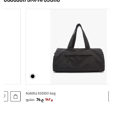
მსგავსი პროდუქცია
ჩანთა KEDDO bag
74
ფასი:
147
₾
₾