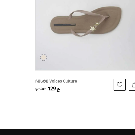
ქოში BIO TIME
159
ფასი:
199
₾
₾