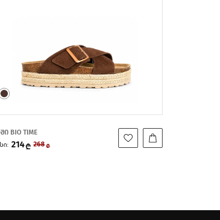
ში BIO TIME
ქოში BIO TI
180
120
სი:
ფასი:
225
₾
₾
₾