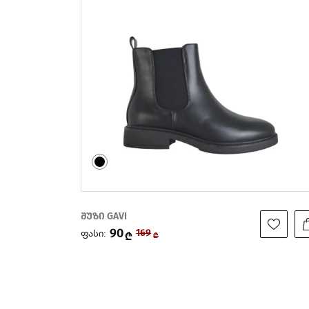
შუზი GAVI
90
ფასი:
169
₾
₾