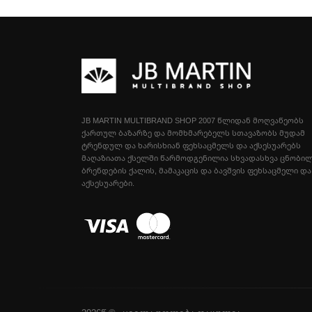
JB MARTIN MULTIBRAND SHOP 2007 ᲬᲚᲘᲓᲐᲜ ᲛᲝᲦᲕᲐᲬᲔᲝᲑᲡ
ᲥᲐᲠᲗᲣᲚ ᲑᲐᲖᲐᲠᲖᲔ ᲓᲐ ᲛᲝᲛᲮᲛᲐᲠᲔᲑᲔᲚᲡ ᲡᲗᲐᲕᲐᲖᲝᲑᲡ ᲛᲣᲓᲐᲛ
ᲢᲠᲔᲜᲓᲣᲚ ᲓᲐ ᲮᲐᲠᲘᲡᲮᲘᲐᲜ ᲤᲔᲮᲡᲐᲪᲛᲔᲚᲡ ᲓᲐ ᲐᲥᲡᲔᲡᲣᲐᲠᲔᲑᲡ
ᲛᲐᲦᲐᲖᲘᲐᲗᲐ ᲥᲡᲔᲚᲨᲘ ᲬᲐᲠᲛᲝᲓᲒᲔᲜᲘᲚᲘᲐ ᲡᲮᲕᲐᲓᲐᲡᲮᲕᲐ ᲪᲜᲝᲑᲘ
ᲑᲠᲔᲜᲓᲔᲑᲘᲡ ᲥᲐᲚᲘᲡ, ᲛᲐᲛᲐᲙᲐᲪᲘᲡ ᲓᲐ ᲑᲐᲕᲨᲕᲘᲡ ᲤᲔᲮᲡᲐᲪᲛᲔᲚᲘ ᲓᲐ
ᲐᲥᲡᲔᲡᲣᲐᲠᲔᲑᲘ.