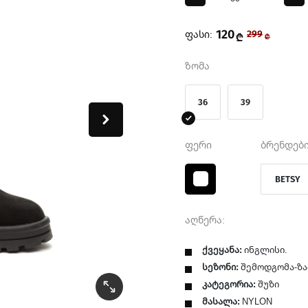
120
ფასი:
299
₾
₾
ზომა
36
39
ფერი
ბრენდები
BETSY
აღწერა:
ქვეყანა:
ინგლისი.
სეზონი:
შემოდგომა-ზა
კატეგორია:
შუზი
მასალა:
NYLON