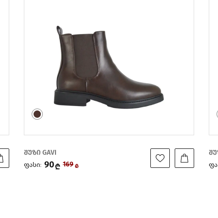
შუზი GAVI
შუ
90
ფასი:
ფა
209
₾
₾