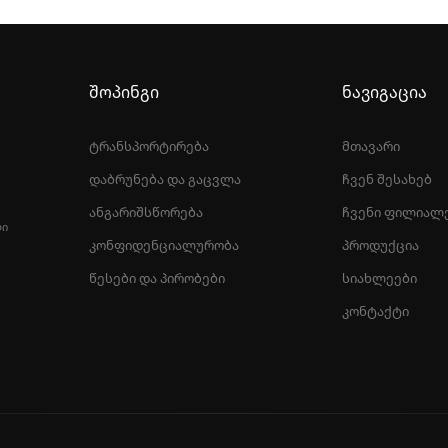
შოპინგი
ნავიგაცია
ტრანსპორტირება
მთავარი
დაბრუნება და გაცვლა
ჩვენ შესახებ
ანგარიშსწორება
ჩვენი ფილიალ
ᲚᲘ
კონფიდენციალურობა
პროდუქცია
წესები და პირობები
სიახლეები
კონტაქტი