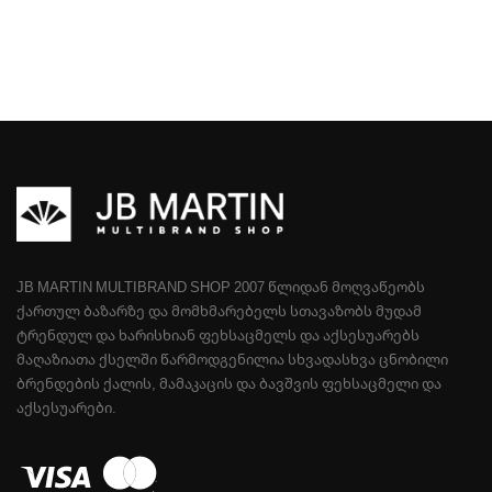
JB MARTIN MULTIBRAND SHOP 2007 ᲬᲚᲘᲓᲐᲜ ᲛᲝᲦᲕᲐᲬᲔᲝᲑᲡ
ᲥᲐᲠᲗᲣᲚ ᲑᲐᲖᲐᲠᲖᲔ ᲓᲐ ᲛᲝᲛᲮᲛᲐᲠᲔᲑᲔᲚᲡ ᲡᲗᲐᲕᲐᲖᲝᲑᲡ ᲛᲣᲓᲐᲛ
ᲢᲠᲔᲜᲓᲣᲚ ᲓᲐ ᲮᲐᲠᲘᲡᲮᲘᲐᲜ ᲤᲔᲮᲡᲐᲪᲛᲔᲚᲡ ᲓᲐ ᲐᲥᲡᲔᲡᲣᲐᲠᲔᲑᲡ
ᲛᲐᲦᲐᲖᲘᲐᲗᲐ ᲥᲡᲔᲚᲨᲘ ᲬᲐᲠᲛᲝᲓᲒᲔᲜᲘᲚᲘᲐ ᲡᲮᲕᲐᲓᲐᲡᲮᲕᲐ ᲪᲜᲝᲑᲘᲚᲘ
ᲑᲠᲔᲜᲓᲔᲑᲘᲡ ᲥᲐᲚᲘᲡ, ᲛᲐᲛᲐᲙᲐᲪᲘᲡ ᲓᲐ ᲑᲐᲕᲨᲕᲘᲡ ᲤᲔᲮᲡᲐᲪᲛᲔᲚᲘ ᲓᲐ
ᲐᲥᲡᲔᲡᲣᲐᲠᲔᲑᲘ.