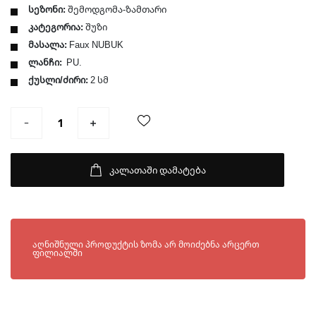
სეზონი:
შემოდგომა-ზამთარი
კატეგორია:
შუზი
მასალა:
Faux NUBUK
ლანჩი:
PU.
ქუსლი/ძირი:
2 სმ
კალათაში დამატება
ხელმისაწვდომია შემდეგ ფილიალებში:
აღნიშნული პროდუქტის ზომა არ მოიძებნა არცერთ
ფილიალში