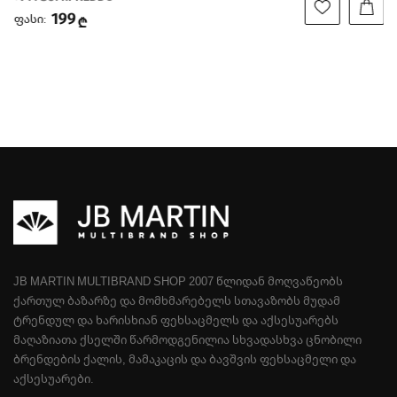
199
ფასი:
₾
JB MARTIN MULTIBRAND SHOP 2007 ᲬᲚᲘᲓᲐᲜ ᲛᲝᲦᲕᲐᲬᲔᲝᲑᲡ
ᲥᲐᲠᲗᲣᲚ ᲑᲐᲖᲐᲠᲖᲔ ᲓᲐ ᲛᲝᲛᲮᲛᲐᲠᲔᲑᲔᲚᲡ ᲡᲗᲐᲕᲐᲖᲝᲑᲡ ᲛᲣᲓᲐᲛ
ᲢᲠᲔᲜᲓᲣᲚ ᲓᲐ ᲮᲐᲠᲘᲡᲮᲘᲐᲜ ᲤᲔᲮᲡᲐᲪᲛᲔᲚᲡ ᲓᲐ ᲐᲥᲡᲔᲡᲣᲐᲠᲔᲑᲡ
ᲛᲐᲦᲐᲖᲘᲐᲗᲐ ᲥᲡᲔᲚᲨᲘ ᲬᲐᲠᲛᲝᲓᲒᲔᲜᲘᲚᲘᲐ ᲡᲮᲕᲐᲓᲐᲡᲮᲕᲐ ᲪᲜᲝᲑᲘᲚᲘ
ᲑᲠᲔᲜᲓᲔᲑᲘᲡ ᲥᲐᲚᲘᲡ, ᲛᲐᲛᲐᲙᲐᲪᲘᲡ ᲓᲐ ᲑᲐᲕᲨᲕᲘᲡ ᲤᲔᲮᲡᲐᲪᲛᲔᲚᲘ ᲓᲐ
ᲐᲥᲡᲔᲡᲣᲐᲠᲔᲑᲘ.