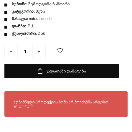
სეზონი:
შემოდგომა-ზამთარი
კატეგორია:
შუზი
მასალა:
natural suede
ლანჩი:
PU.
ქუსლი/ძირი:
2 სმ
კალათაში დამატება
ხელმისაწვდომია შემდეგ ფილიალებში:
აღნიშნული პროდუქტის ზომა არ მოიძებნა არცერთ
ფილიალში