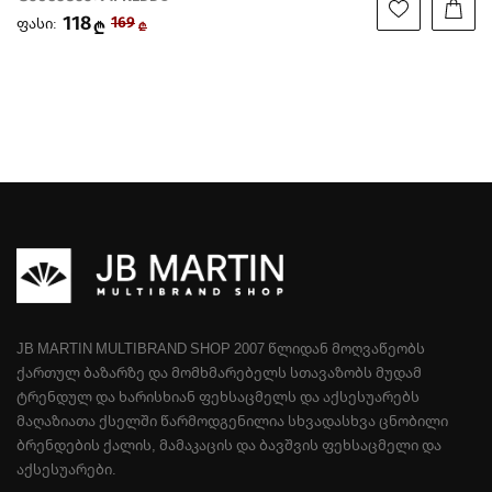
118
ფასი:
169
₾
₾
JB MARTIN MULTIBRAND SHOP 2007 ᲬᲚᲘᲓᲐᲜ ᲛᲝᲦᲕᲐᲬᲔᲝᲑᲡ
ᲥᲐᲠᲗᲣᲚ ᲑᲐᲖᲐᲠᲖᲔ ᲓᲐ ᲛᲝᲛᲮᲛᲐᲠᲔᲑᲔᲚᲡ ᲡᲗᲐᲕᲐᲖᲝᲑᲡ ᲛᲣᲓᲐᲛ
ᲢᲠᲔᲜᲓᲣᲚ ᲓᲐ ᲮᲐᲠᲘᲡᲮᲘᲐᲜ ᲤᲔᲮᲡᲐᲪᲛᲔᲚᲡ ᲓᲐ ᲐᲥᲡᲔᲡᲣᲐᲠᲔᲑᲡ
ᲛᲐᲦᲐᲖᲘᲐᲗᲐ ᲥᲡᲔᲚᲨᲘ ᲬᲐᲠᲛᲝᲓᲒᲔᲜᲘᲚᲘᲐ ᲡᲮᲕᲐᲓᲐᲡᲮᲕᲐ ᲪᲜᲝᲑᲘᲚᲘ
ᲑᲠᲔᲜᲓᲔᲑᲘᲡ ᲥᲐᲚᲘᲡ, ᲛᲐᲛᲐᲙᲐᲪᲘᲡ ᲓᲐ ᲑᲐᲕᲨᲕᲘᲡ ᲤᲔᲮᲡᲐᲪᲛᲔᲚᲘ ᲓᲐ
ᲐᲥᲡᲔᲡᲣᲐᲠᲔᲑᲘ.