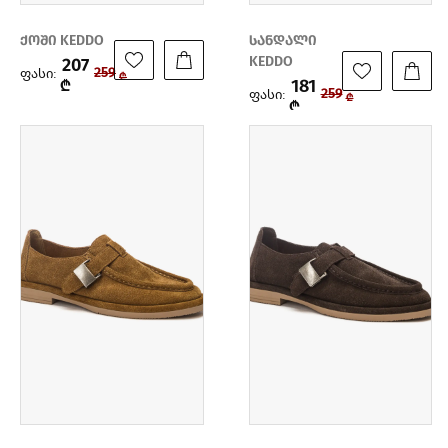
ქოში KEDDO
სანდალი
KEDDO
207
ფასი:
259
₾
181
₾
ფასი:
259
₾
₾