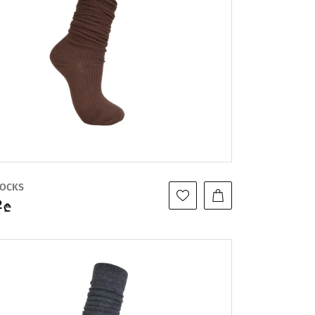
SOCKS
2
₾