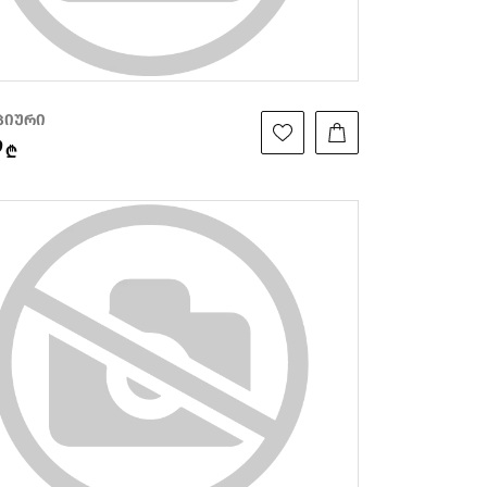
იპიური
9
₾