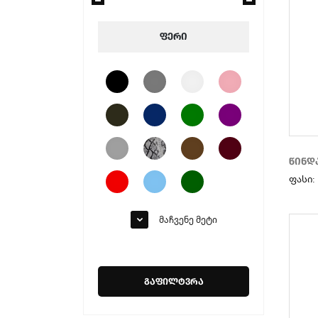
CAVALLI
SERGIO TACCHINI
ფერი
BIAGIOTTI UOMO
RENATO BALESTRA
STATUS
IBIZA
BIO TIME
MAIRA
MOLLY BESSA
წინდ
ფასი:
S&G
PARROTTO
U.S P0LO ASSN.
მაჩვენე მეტი
ALBA
DAMY
ROCK SPRING
გაფილტვრა
SONIMIX
GLORIA