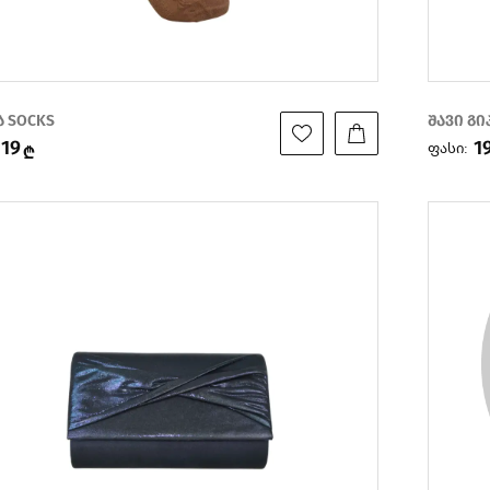
ა SOCKS
შავი გ
19
1
ფასი:
₾