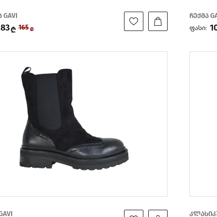
 GAVI
ჩექმა G
83
1
ფასი:
165
₾
₾
GAVI
კლასიკ