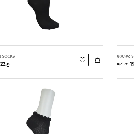
ა SOCKS
წინდა 
22
1
ფასი:
₾