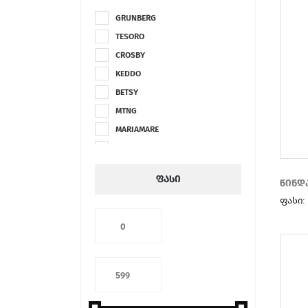
GRUNBERG
TESORO
CROSBY
KEDDO
BETSY
MTNG
MARIAMARE
LAURA BIAGIOTTI
GAVI
ფასი
წინდ
DAME ROSE
ფასი:
CLAUDIA GHIZZANI
CAFÉ MODA
DUE MELE
SECRID
PAYO
CONTE MASSIMO