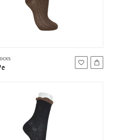
SOCKS
9
₾