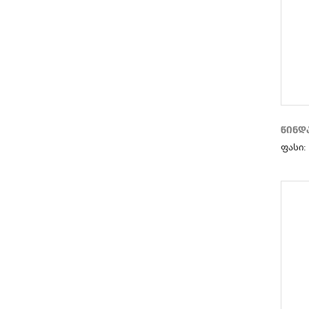
PANDEW
G'FELD
MICUSSI
D'ANGELA
IRENE & SARA BOLSOS
LA BELLINI
COMFEET
წინდ
NEOMOOD
ფასი:
SPARKLING CHRISTMAS
BAG KEYCHAIN
LAPTOP CASE
SOCKS
BULLBOXER
MARINA GALANTI
KEDDO BAG
CRICHIC