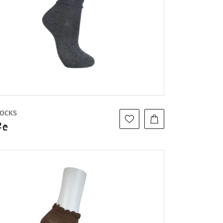
SOCKS
2
₾