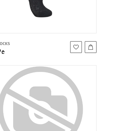
SOCKS
9
₾