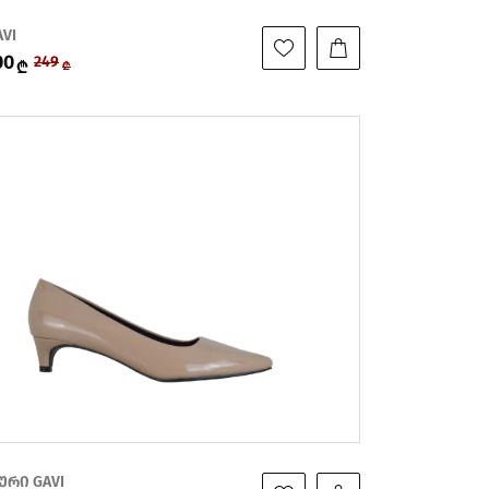
AVI
00
249
₾
₾
ური GAVI