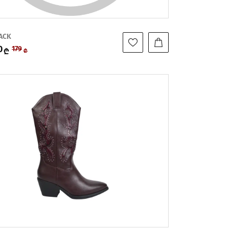
ACK
0
179
₾
₾