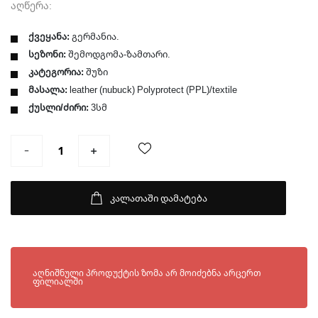
აღწერა:
ქვეყანა:
გერმანია.
სეზონი:
შემოდგომა-ზამთარი.
კატეგორია:
შუზი
მასალა:
leather (nubuck) Polyprotect (PPL)/textile
ქუსლი/ძირი:
3სმ
კალათაში დამატება
ხელმისაწვდომია შემდეგ ფილიალებში:
აღნიშნული პროდუქტის ზომა არ მოიძებნა არცერთ
ფილიალში