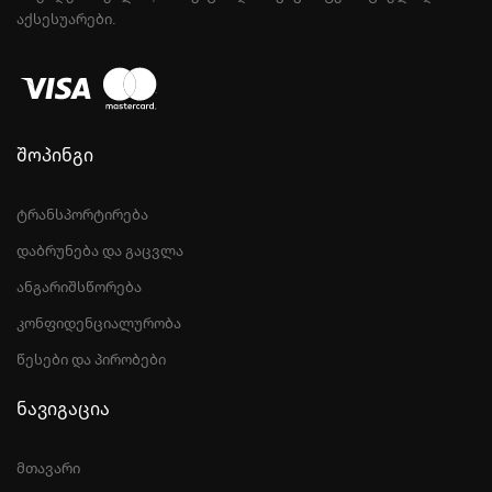
ᲐᲥᲡᲔᲡᲣᲐᲠᲔᲑᲘ.
შოპინგი
ტრანსპორტირება
დაბრუნება და გაცვლა
ანგარიშსწორება
კონფიდენციალურობა
წესები და პირობები
ნავიგაცია
მთავარი