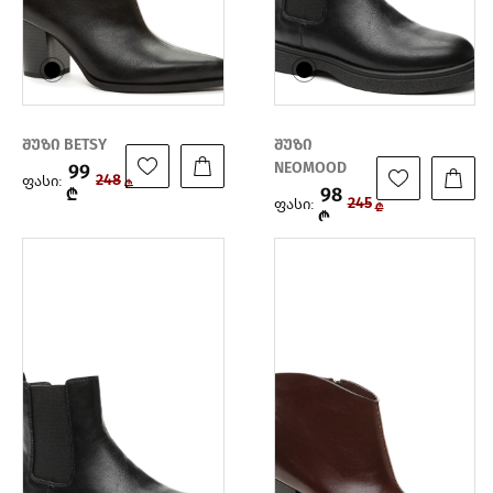
შუზი BETSY
შუზი
NEOMOOD
99
ფასი:
248
₾
98
₾
ფასი:
245
₾
₾