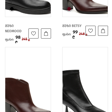
შუზი
შუზი BETSY
NEOMOOD
99
ფასი:
248
₾
98
₾
ფასი:
245
₾
₾