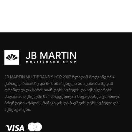
JB MARTIN MULTIBRAND SHOP 2007 ᲬᲚᲘᲓᲐᲜ ᲛᲝᲦᲕᲐᲬᲔᲝᲑᲡ
ᲥᲐᲠᲗᲣᲚ ᲑᲐᲖᲐᲠᲖᲔ ᲓᲐ ᲛᲝᲛᲮᲛᲐᲠᲔᲑᲔᲚᲡ ᲡᲗᲐᲕᲐᲖᲝᲑᲡ ᲛᲣᲓᲐᲛ
ᲢᲠᲔᲜᲓᲣᲚ ᲓᲐ ᲮᲐᲠᲘᲡᲮᲘᲐᲜ ᲤᲔᲮᲡᲐᲪᲛᲔᲚᲡ ᲓᲐ ᲐᲥᲡᲔᲡᲣᲐᲠᲔᲑᲡ
ᲛᲐᲦᲐᲖᲘᲐᲗᲐ ᲥᲡᲔᲚᲨᲘ ᲬᲐᲠᲛᲝᲓᲒᲔᲜᲘᲚᲘᲐ ᲡᲮᲕᲐᲓᲐᲡᲮᲕᲐ ᲪᲜᲝᲑᲘᲚᲘ
ᲑᲠᲔᲜᲓᲔᲑᲘᲡ ᲥᲐᲚᲘᲡ, ᲛᲐᲛᲐᲙᲐᲪᲘᲡ ᲓᲐ ᲑᲐᲕᲨᲕᲘᲡ ᲤᲔᲮᲡᲐᲪᲛᲔᲚᲘ ᲓᲐ
ᲐᲥᲡᲔᲡᲣᲐᲠᲔᲑᲘ.