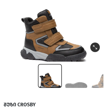
შუზი CROSBY