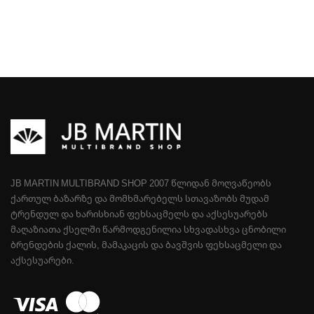
JB MARTIN MULTIBRAND SHOP 2007 ᲬᲚᲘᲓᲐᲜ ᲛᲝᲦᲕᲐᲬᲔᲝᲑᲡ
ᲥᲐᲠᲗᲣᲚ ᲑᲐᲖᲐᲠᲖᲔ ᲓᲐ ᲛᲝᲛᲮᲛᲐᲠᲔᲑᲔᲚᲡ ᲡᲗᲐᲕᲐᲖᲝᲑᲡ ᲛᲣᲓᲐᲛ
ᲢᲠᲔᲜᲓᲣᲚ ᲓᲐ ᲮᲐᲠᲘᲡᲮᲘᲐᲜ ᲤᲔᲮᲡᲐᲪᲛᲔᲚᲡ ᲓᲐ ᲐᲥᲡᲔᲡᲣᲐᲠᲔᲑᲡ
ᲛᲐᲦᲐᲖᲘᲐᲗᲐ ᲥᲡᲔᲚᲨᲘ ᲬᲐᲠᲛᲝᲓᲒᲔᲜᲘᲚᲘᲐ ᲡᲮᲕᲐᲓᲐᲡᲮᲕᲐ ᲪᲜᲝᲑᲘᲚᲘ
ᲑᲠᲔᲜᲓᲔᲑᲘᲡ ᲥᲐᲚᲘᲡ, ᲛᲐᲛᲐᲙᲐᲪᲘᲡ ᲓᲐ ᲑᲐᲕᲨᲕᲘᲡ ᲤᲔᲮᲡᲐᲪᲛᲔᲚᲘ ᲓᲐ
ᲐᲥᲡᲔᲡᲣᲐᲠᲔᲑᲘ.