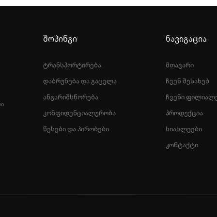
შოპინგი
ნავიგაცია
ტრანსპორტირება
მთავარი
დაბრუნება და გაცვლა
ჩვენ შესახებ
ანგარიშსწორება
ჩვენი ფილიალ
ᲚᲘ
კონფიდენციალურობა
პროდუქცია
წესები და პირობები
სიახლეები
კონტაქტი