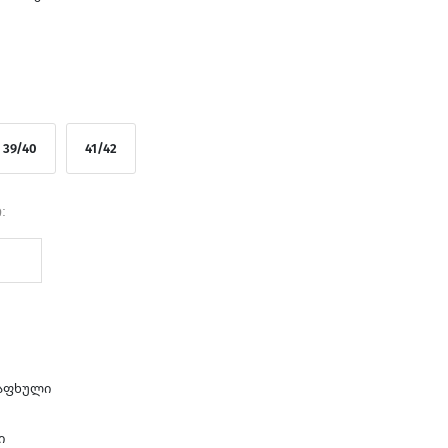
39/40
41/42
:
ზაფხული
ი