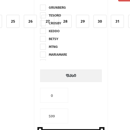
GRUNBERG
TESORO
25
26
27
28
29
30
31
CROSBY
KEDDO
BETSY
MTNG
MARIAMARE
LAURA BIAGIOTTI
GAVI
ფასი
DAME ROSE
CLAUDIA GHIZZANI
CAFÉ MODA
DUE MELE
SECRID
PAYO
CONTE MASSIMO