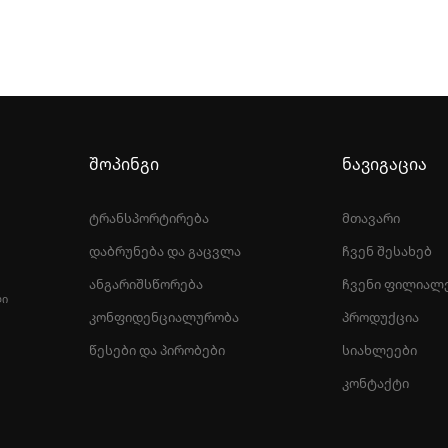
შოპინგი
ნავიგაცია
ტრანსპორტირება
მთავარი
დაბრუნება და გაცვლა
ჩვენ შესახებ
ანგარიშსწორება
ჩვენი ფილიალ
ᲚᲘ
კონფიდენციალურობა
პროდუქცია
წესები და პირობები
სიახლეები
კონტაქტი