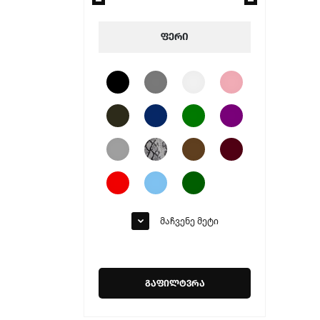
CAVALLI
SERGIO TACCHINI
ფერი
BIAGIOTTI UOMO
RENATO BALESTRA
STATUS
IBIZA
BIO TIME
MAIRA
MOLLY BESSA
S&G
PARROTTO
U.S P0LO ASSN.
მაჩვენე მეტი
ALBA
DAMY
ROCK SPRING
გაფილტვრა
SONIMIX
GLORIA