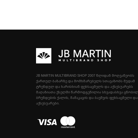
PANDEW
G'FELD
MICUSSI
D'ANGELA
IRENE & SARA BOLSOS
LA BELLINI
COMFEET
NEOMOOD
SPARKLING CHRISTMAS
JB MARTIN MULTIBRAND SHOP 2007 ᲬᲚᲘᲓᲐᲜ ᲛᲝᲦᲕᲐᲬᲔᲝᲑᲡ
ᲥᲐᲠᲗᲣᲚ ᲑᲐᲖᲐᲠᲖᲔ ᲓᲐ ᲛᲝᲛᲮᲛᲐᲠᲔᲑᲔᲚᲡ ᲡᲗᲐᲕᲐᲖᲝᲑᲡ ᲛᲣᲓᲐᲛ
BAG KEYCHAIN
ᲢᲠᲔᲜᲓᲣᲚ ᲓᲐ ᲮᲐᲠᲘᲡᲮᲘᲐᲜ ᲤᲔᲮᲡᲐᲪᲛᲔᲚᲡ ᲓᲐ ᲐᲥᲡᲔᲡᲣᲐᲠᲔᲑᲡ
LAPTOP CASE
ᲛᲐᲦᲐᲖᲘᲐᲗᲐ ᲥᲡᲔᲚᲨᲘ ᲬᲐᲠᲛᲝᲓᲒᲔᲜᲘᲚᲘᲐ ᲡᲮᲕᲐᲓᲐᲡᲮᲕᲐ ᲪᲜᲝᲑᲘ
ᲑᲠᲔᲜᲓᲔᲑᲘᲡ ᲥᲐᲚᲘᲡ, ᲛᲐᲛᲐᲙᲐᲪᲘᲡ ᲓᲐ ᲑᲐᲕᲨᲕᲘᲡ ᲤᲔᲮᲡᲐᲪᲛᲔᲚᲘ ᲓᲐ
SOCKS
ᲐᲥᲡᲔᲡᲣᲐᲠᲔᲑᲘ.
BULLBOXER
MARINA GALANTI
KEDDO BAG
CRICHIC